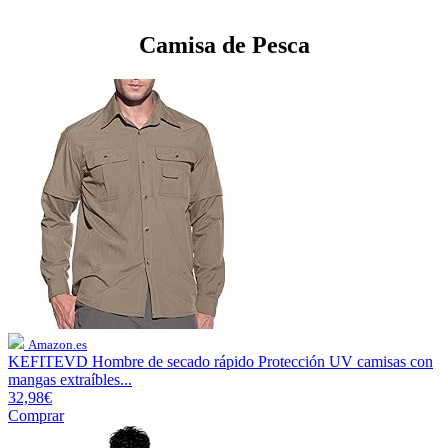
Camisa de Pesca
Amazon.es
KEFITEVD Hombre de secado rápido Protección UV camisas con
mangas extraíbles...
32,98€
Comprar