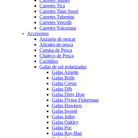
Carretes Sunset
Carretes Tica
Carretes Titan Sport
Carretes Tubertini
Carretes Vercelli
Carretes Yokozuna
Accesorios
Anzuelo de pescar
Alicates de pesca
Camisa de Pesca
Chaleco de Pesca
Cuchillos
Gafas de sol polarizadas
Gafas Arnette
Gafas Bolle
Gafas Cressi
Gafas Dfb
Gafas Dirty Dog
Gafas Flying Fisherman
Gafas Hawkers
Gafas Iwood
Gafas Julbo
Gafas Oakley
Gafas Poc
Gafas Ray-Ban