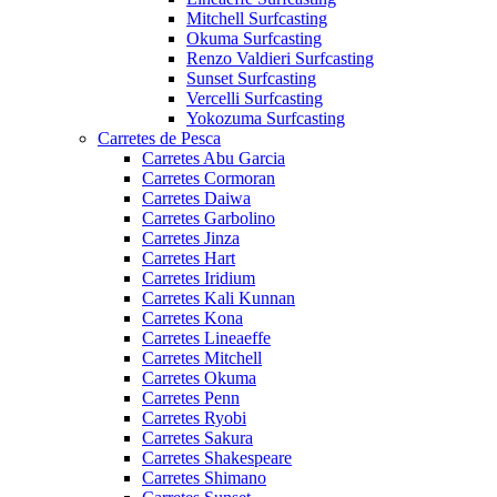
Mitchell Surfcasting
Okuma Surfcasting
Renzo Valdieri Surfcasting
Sunset Surfcasting
Vercelli Surfcasting
Yokozuma Surfcasting
Carretes de Pesca
Carretes Abu Garcia
Carretes Cormoran
Carretes Daiwa
Carretes Garbolino
Carretes Jinza
Carretes Hart
Carretes Iridium
Carretes Kali Kunnan
Carretes Kona
Carretes Lineaeffe
Carretes Mitchell
Carretes Okuma
Carretes Penn
Carretes Ryobi
Carretes Sakura
Carretes Shakespeare
Carretes Shimano