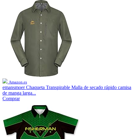
Amazon.es
emansmoer Chaqueta Transpirable Malla de secado rápido camisa
de manga larga...
Comprar