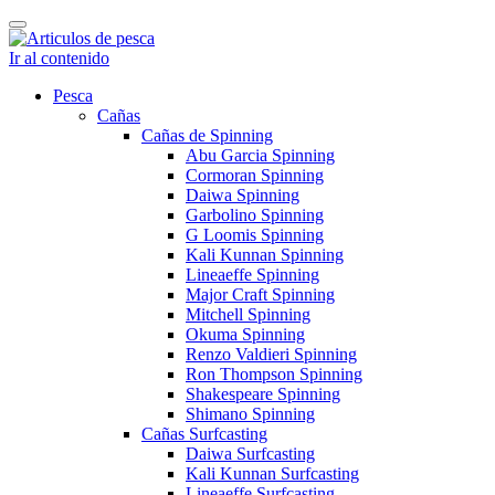
Cambiar
navegación
Ir al contenido
Pesca
Cañas
Cañas de Spinning
Abu Garcia Spinning
Cormoran Spinning
Daiwa Spinning
Garbolino Spinning
G Loomis Spinning
Kali Kunnan Spinning
Lineaeffe Spinning
Major Craft Spinning
Mitchell Spinning
Okuma Spinning
Renzo Valdieri Spinning
Ron Thompson Spinning
Shakespeare Spinning
Shimano Spinning
Cañas Surfcasting
Daiwa Surfcasting
Kali Kunnan Surfcasting
Lineaeffe Surfcasting